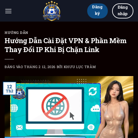
Bỏ
Đăng
Đăng
qua
ký
nhập
nội
dung
HƯỚNG DẪN
Hướng Dẫn Cài Đặt VPN & Phần Mềm
Thay Đổi IP Khi Bị Chặn Link
ĐĂNG VÀO
THÁNG 2 12, 2026
BỞI
KHƯU LỤC TRẦM
12
Th2