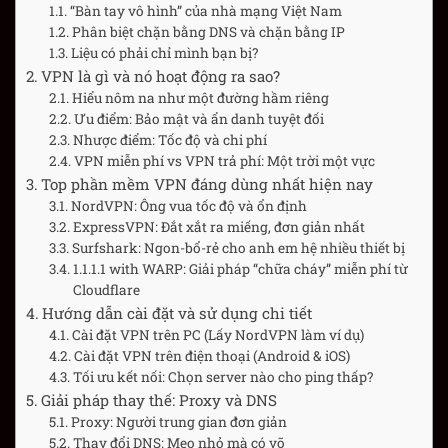
“Bàn tay vô hình” của nhà mạng Việt Nam
Phân biệt chặn bằng DNS và chặn bằng IP
Liệu có phải chỉ mình bạn bị?
VPN là gì và nó hoạt động ra sao?
Hiểu nôm na như một đường hầm riêng
Ưu điểm: Bảo mật và ẩn danh tuyệt đối
Nhược điểm: Tốc độ và chi phí
VPN miễn phí vs VPN trả phí: Một trời một vực
Top phần mềm VPN đáng dùng nhất hiện nay
NordVPN: Ông vua tốc độ và ổn định
ExpressVPN: Đắt xắt ra miếng, đơn giản nhất
Surfshark: Ngon-bổ-rẻ cho anh em hệ nhiều thiết bị
1.1.1.1 with WARP: Giải pháp “chữa cháy” miễn phí từ
Cloudflare
Hướng dẫn cài đặt và sử dụng chi tiết
Cài đặt VPN trên PC (Lấy NordVPN làm ví dụ)
Cài đặt VPN trên điện thoại (Android & iOS)
Tối ưu kết nối: Chọn server nào cho ping thấp?
Giải pháp thay thế: Proxy và DNS
Proxy: Người trung gian đơn giản
Thay đổi DNS: Mẹo nhỏ mà có võ