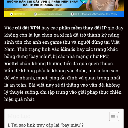
Việc
cài đặt VPN
hay các
phần mềm thay đổi IP
giờ đây
không còn là lựa chọn xa xỉ mà đã trở thành kỹ năng
sinh tồn cho anh em game thủ và người dùng tại Việt
Nam. Tình trạng link vào
idim.io
hay các trang khác
bỗng dưng “bay màu”, bị các nhà mạng như
FPT
,
Viettel
chặn không thương tiếc đã quá quen thuộc.
Vấn đề không phải là không vào được, mà là làm sao
để vào nhanh, mượt, ping ổn định và quan trọng nhất
là an toàn. Bài viết này sẽ đi thẳng vào vấn đề, không
lý thuyết suông, chỉ tập trung vào giải pháp thực chiến
hiệu quả nhất.
Mục Lục
Tại sao link truy cập lại “bay màu”?