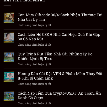
Cơn Mưa Giftcode 30/4: Cách Nhận Thưởng Tại
Nhà Cái Uy Tín
Chức năng bình luận bị tắt
ở
Cơn
Mưa
Cách Liên Hệ CSKH Nhà Cái Hiệu Quả Khi Gặp
Giftcode
Sự Cố Nạp Rút
30/4:
Chức năng bình luận bị tắt
ở
Cách
Cách
Nhận
Liên
Quy Trình Rút Tiền Nhà Cái: Những Lý Do
Thưởng
Hệ
Tại
Khiến Lệnh Bị Treo
CSKH
Nhà
Chức năng bình luận bị tắt
ở
Nhà
Cái
Quy
Cái
Uy
Trình
Hướng Dẫn Cài Đặt VPN & Phần Mềm Thay Đổi
Hiệu
Tín
Rút
Quả
IP Khi Bị Chặn Link
Tiền
Khi
Chức năng bình luận bị tắt
ở
Nhà
Gặp
Hướng
Cái:
Sự
Dẫn
Cách Nạp Tiền Qua Crypto/USDT: An Toàn, Ẩn
Những
Cố
Cài
Lý
Danh Cá Cược
Nạp
Đặt
Do
Rút
Chức năng bình luận bị tắt
ở
VPN
Khiến