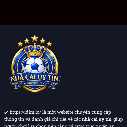
Cách
&
Lệnh
Nạp
Phần
Bị
Tiền
Mềm
Treo
Qua
Thay
Crypto/USDT:
Đổi
An
IP
Toàn,
Khi
Ẩn
Bị
Danh
Chặn
Cá
Link
Cược
✔️ ​
https://idim.io/
là một website chuyên cung cấp
thông tin và đánh giá chi tiết về các
nhà cái uy tín
, giúp
người chơi lựa chọn nền tảng cá cược trực tuyến an