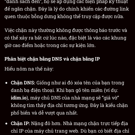
“danh sách đen”, họ sẽ áp dụng các biện pháp kỹ thuật
để ngăn chặn. Đây là lý do chính khiến các đường link
quen thuộc bỗng dưng không thể truy cập được nữa.
Việc chặn này thường không được thông báo trước và
có thể xảy ra bất cứ lúc nào, đặc biệt là vào các khung
giờ cao điểm hoặc trong các sự kiện lớn.
Phân biệt chặn bằng DNS và chặn bằng IP
Hiểu nôm na thế này:
Chặn DNS:
Giống như ai đó xóa tên của bạn trong
danh bạ điện thoại. Khi bạn gõ tên miền (ví dụ:
idim.io
), máy chủ DNS của nhà mạng sẽ “giả vờ”
không tìm thấy địa chỉ tương ứng. Đây là kiểu chặn
phổ biến và dễ vượt qua nhất.
Chặn IP:
Nặng đô hơn. Nhà mạng chặn trực tiếp địa
chỉ IP của máy chủ trang web. Dù bạn có biết địa chỉ