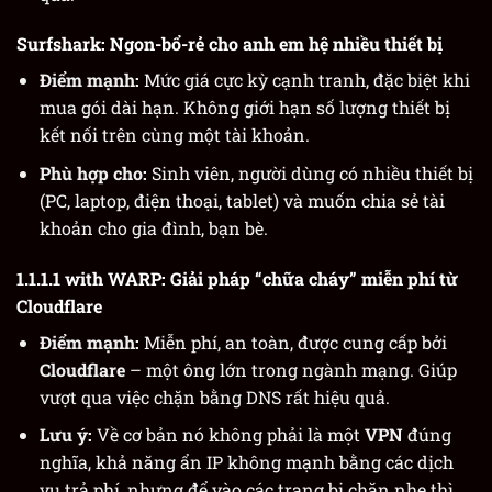
Surfshark
: Ngon-bổ-rẻ cho anh em hệ nhiều thiết bị
Điểm mạnh:
Mức giá cực kỳ cạnh tranh, đặc biệt khi
mua gói dài hạn. Không giới hạn số lượng thiết bị
kết nối trên cùng một tài khoản.
Phù hợp cho:
Sinh viên, người dùng có nhiều thiết bị
(PC, laptop, điện thoại, tablet) và muốn chia sẻ tài
khoản cho gia đình, bạn bè.
1.1.1.1 with WARP
: Giải pháp “chữa cháy” miễn phí từ
Cloudflare
Điểm mạnh:
Miễn phí, an toàn, được cung cấp bởi
Cloudflare
– một ông lớn trong ngành mạng. Giúp
vượt qua việc chặn bằng DNS rất hiệu quả.
Lưu ý:
Về cơ bản nó không phải là một
VPN
đúng
nghĩa, khả năng ẩn IP không mạnh bằng các dịch
vụ trả phí, nhưng để vào các trang bị chặn nhẹ thì