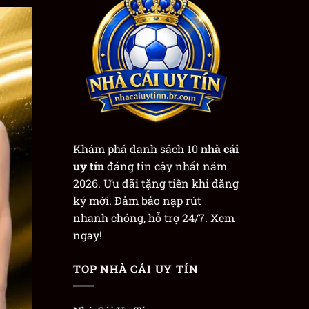
Khám phá danh sách 10
nhà cái
uy tín
đáng tin cậy nhất năm
2026. Ưu đãi tặng tiền khi đăng
ký mới. Đảm bảo nạp rút
nhanh chóng, hỗ trợ 24/7. Xem
ngay!
TOP NHÀ CÁI UY TÍN