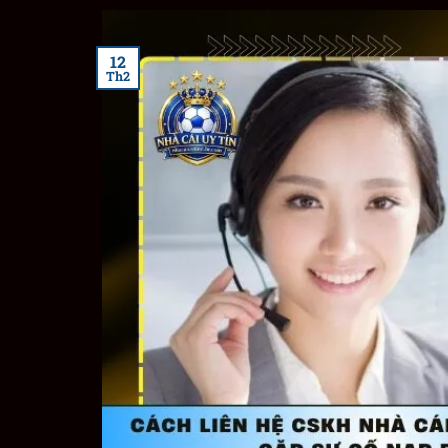
12
Th2