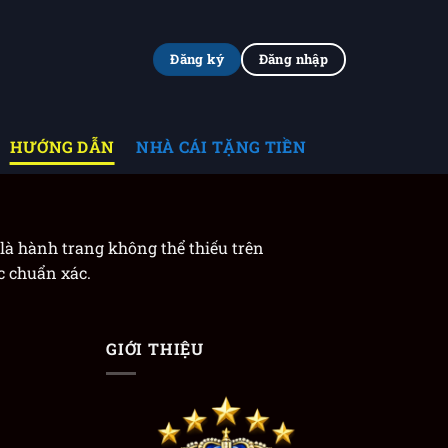
Đăng ký
Đăng nhập
HƯỚNG DẪN
NHÀ CÁI TẶNG TIỀN
 là hành trang không thể thiếu trên
c chuẩn xác.
GIỚI THIỆU