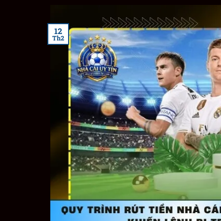
12
Th2