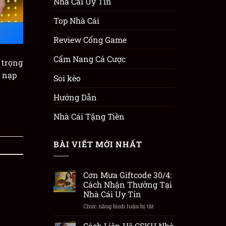
Nhà Cái Uy Tín
Top Nhà Cái
Review Cổng Game
Cẩm Nang Cá Cược
 trọng
h nạp
Soi kèo
Hướng Dẫn
Nhà Cái Tặng Tiền
BÀI VIẾT MỚI NHẤT
Cơn Mưa Giftcode 30/4:
Cách Nhận Thưởng Tại
Nhà Cái Uy Tín
Chức năng bình luận bị tắt
ở
Cơn
Mưa
Cách Liên Hệ CSKH Nhà