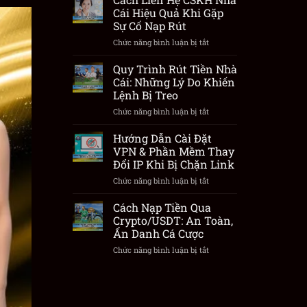
Giftcode
Cái Hiệu Quả Khi Gặp
30/4:
Sự Cố Nạp Rút
Cách
Chức năng bình luận bị tắt
ở
Nhận
Cách
Thưởng
Liên
Tại
Quy Trình Rút Tiền Nhà
Hệ
Nhà
Cái: Những Lý Do Khiến
CSKH
Cái
Lệnh Bị Treo
Nhà
Uy
Chức năng bình luận bị tắt
ở
Cái
Tín
Quy
Hiệu
Trình
Quả
Hướng Dẫn Cài Đặt
Rút
Khi
VPN & Phần Mềm Thay
Tiền
Gặp
Đổi IP Khi Bị Chặn Link
Nhà
Sự
Chức năng bình luận bị tắt
ở
Cái:
Cố
Hướng
Những
Nạp
Dẫn
Lý
Cách Nạp Tiền Qua
Rút
Cài
Do
Crypto/USDT: An Toàn,
Đặt
Khiến
Ẩn Danh Cá Cược
VPN
Lệnh
Chức năng bình luận bị tắt
ở
&
Bị
Cách
Phần
Treo
Nạp
Mềm
Tiền
Thay
Qua
Đổi