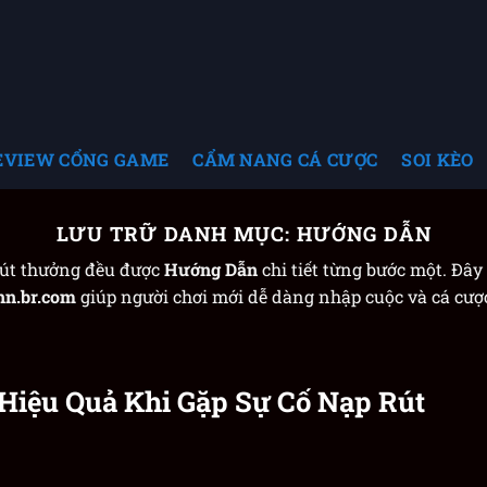
EVIEW CỔNG GAME
CẨM NANG CÁ CƯỢC
SOI KÈO
LƯU TRỮ DANH MỤC:
HƯỚNG DẪN
 rút thưởng đều được
Hướng Dẫn
chi tiết từng bước một. Đây
nn.br.com
giúp người chơi mới dễ dàng nhập cuộc và cá cượ
Hiệu Quả Khi Gặp Sự Cố Nạp Rút