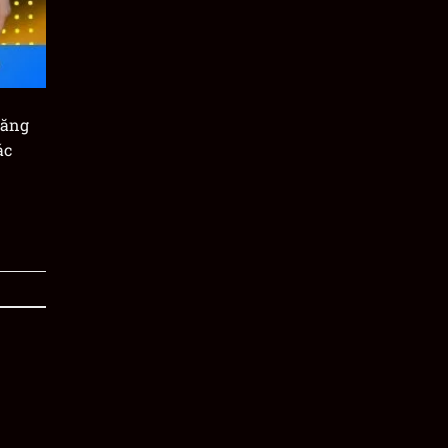
năng
ác